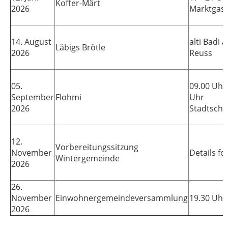
Koffer-Märt
2026
Marktgas
14. August
alti Badi 
Läbigs Brötle
2026
Reuss
05.
09.00 Uhr 
September
Flohmi
Uhr
2026
Stadtschu
12.
Vorbereitungssitzung
November
Details fo
Wintergemeinde
2026
26.
November
Einwohnergemeindeversammlung
19.30 Uhr
2026