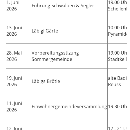
1. Juni
19.00 Uhr
Führung Schwalben & Segler
2026
Schellenh
13. Juni
10.00 Uhr
Läbigi Gärte
2026
Pyramide
28. Mai
Vorbereitungsstizung
19.00 Uhr
2026
Sommergemeinde
Stadtkelle
19. Juni
alte Badi 
Läbigs Brötle
2026
Reuss
11. Juni
Einwohnergemeindeversammlung
19.30 Uhr
2026
12. Juni
17 - 21 Uh