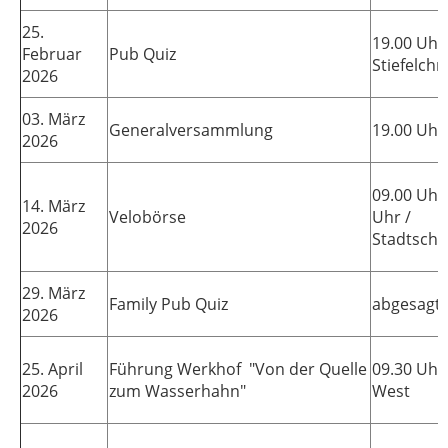
25.
19.00 Uhr 
Februar
Pub Quiz
Stiefelch
2026
03. März
Generalversammlung
19.00 Uhr 
2026
09.00 Uhr 
14. März
Velobörse
Uhr /
2026
Stadtschu
29. März
Family Pub Quiz
abgesagt
2026
25. April
Führung Werkhof "Von der Quelle
09.30 Uhr
2026
zum Wasserhahn"
West